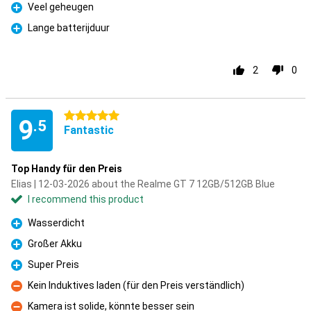
Veel geheugen
Pro
Lange batterijduur
Pro
2
0
5 stars
9
.5
Fantastic
Top Handy für den Preis
Elias | 12-03-2026 about the Realme GT 7 12GB/512GB Blue
I recommend this product
Wasserdicht
Pro
Großer Akku
Pro
Super Preis
Pro
Kein Induktives laden (für den Preis verständlich)
Con
Kamera ist solide, könnte besser sein