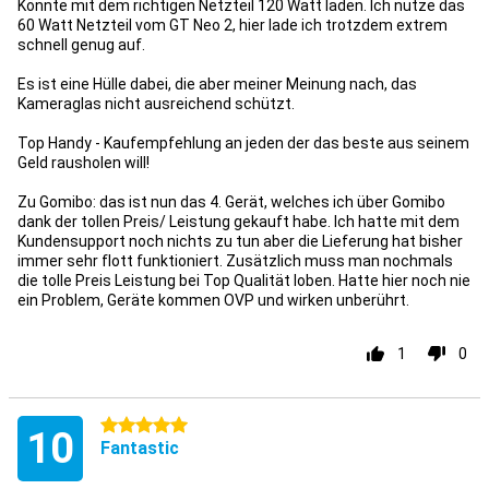
Könnte mit dem richtigen Netzteil 120 Watt laden. Ich nutze das
60 Watt Netzteil vom GT Neo 2, hier lade ich trotzdem extrem
schnell genug auf.
Es ist eine Hülle dabei, die aber meiner Meinung nach, das
Kameraglas nicht ausreichend schützt.
Top Handy - Kaufempfehlung an jeden der das beste aus seinem
Geld rausholen will!
Zu Gomibo: das ist nun das 4. Gerät, welches ich über Gomibo
dank der tollen Preis/ Leistung gekauft habe. Ich hatte mit dem
Kundensupport noch nichts zu tun aber die Lieferung hat bisher
immer sehr flott funktioniert. Zusätzlich muss man nochmals
die tolle Preis Leistung bei Top Qualität loben. Hatte hier noch nie
ein Problem, Geräte kommen OVP und wirken unberührt.
1
0
5 stars
10
Fantastic