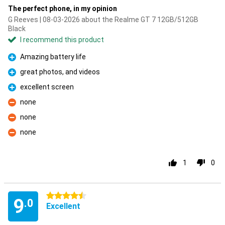
The perfect phone, in my opinion
G Reeves | 08-03-2026 about the Realme GT 7 12GB/512GB
Black
I recommend this product
Amazing battery life
Pro
great photos, and videos
Pro
excellent screen
Pro
none
Con
none
Con
none
Con
1
0
4.5 stars
9
.0
Excellent