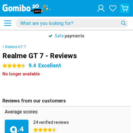
Safe
payments
Realme GT 7
Realme GT 7 - Reviews
9.4
Excellent
4.5 stars
No longer available
Reviews from our customers
Average scores:
24 verified reviews
9
.4
4.5 stars