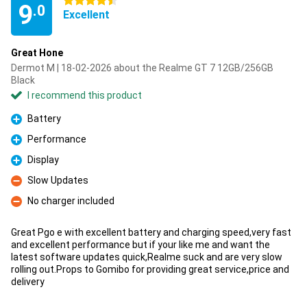
4.5 stars
9
.0
Excellent
Great Hone
Dermot M | 18-02-2026 about the Realme GT 7 12GB/256GB
Black
I recommend this product
Battery
Pro
Performance
Pro
Display
Pro
Slow Updates
Con
No charger included
Con
Great Pgo e with excellent battery and charging speed,very fast
and excellent performance but if your like me and want the
latest software updates quick,Realme suck and are very slow
rolling out.Props to Gomibo for providing great service,price and
delivery