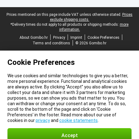
Legal footer
Prices mentioned on this page include VAT unless otherwise stated.
Prices
exclude shipping costs.
*Delivery times do not apply to all products or shipping methods:
more
information.
About Gomibo.hr
Privacy
Imprint
Cookie Preferences
Terms and conditions
© 2026 Gomibo.hr
Cookie Preferences
We use cookies and similar technologies to give you a better,
more personal experience. Functional and analytical cookies
are always active. By clicking “Accept” you also allow us to
collect your data and share it with 3 partners for marketing
purposes, so we can show you ads that matter to you. You
can withdraw or change your consent at any time. To do so,
scroll to the bottom of the page and click on ‘Cookie
Preferences’ in the footer. Read more about our use of
cookies in our
privacy
and
cookie statements
.
Accept