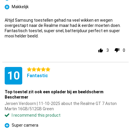
Pro
Makkelijk
Pro
Altijd Samsung toestellen gehad na veel wikken en wegen
overgestapt naar de Realme maar had ik eerder moeten doen.
Fantastisch toestel, super snel, batterijduur perfect en super
mooi helder beeld.
3
0
5 stars
10
Fantastic
Top toestel zit ook een oplader bij en beeldscherm
Beschermer
Jeroen Verdoorn | 11-10-2025 about the Realme GT 7 Aston
Martin 16GB/512GB Green
I recommend this product
Super camera
Pro