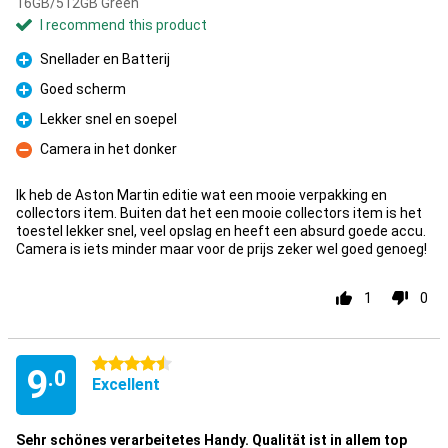
16GB/512GB Green
I recommend this product
Snellader en Batterij
Pro
Goed scherm
Pro
Lekker snel en soepel
Pro
Camera in het donker
Con
Ik heb de Aston Martin editie wat een mooie verpakking en
collectors item. Buiten dat het een mooie collectors item is het
toestel lekker snel, veel opslag en heeft een absurd goede accu.
Camera is iets minder maar voor de prijs zeker wel goed genoeg!
1
0
4.5 stars
9
.0
Excellent
Sehr schönes verarbeitetes Handy. Qualität ist in allem top