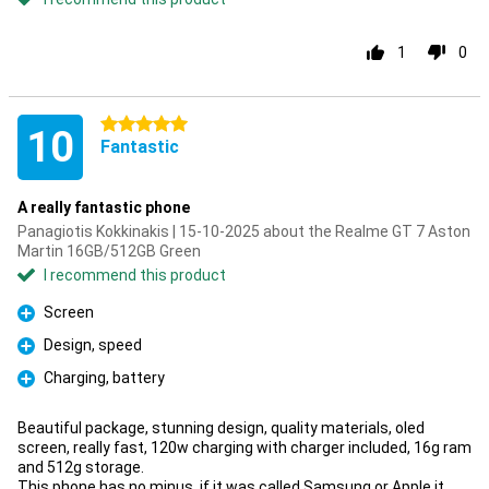
1
0
5 stars
10
Fantastic
A really fantastic phone
Panagiotis Kokkinakis | 15-10-2025 about the Realme GT 7 Aston
Martin 16GB/512GB Green
I recommend this product
Screen
Pro
Design, speed
Pro
Charging, battery
Pro
Beautiful package, stunning design, quality materials, oled
screen, really fast, 120w charging with charger included, 16g ram
and 512g storage.
This phone has no minus, if it was called Samsung or Apple it