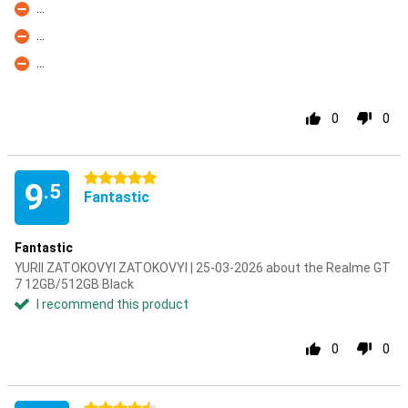
...
Con
...
Con
...
Con
0
0
5 stars
9
.5
Fantastic
Fantastic
YURII ZATOKOVYI ZATOKOVYI | 25-03-2026 about the Realme GT
7 12GB/512GB Black
I recommend this product
0
0