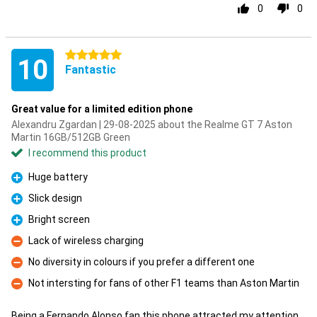
0
0
5 stars
10
Fantastic
Great value for a limited edition phone
Alexandru Zgardan | 29-08-2025 about the Realme GT 7 Aston
Martin 16GB/512GB Green
I recommend this product
Huge battery
Pro
Slick design
Pro
Bright screen
Pro
Lack of wireless charging
Con
No diversity in colours if you prefer a different one
Con
Not intersting for fans of other F1 teams than Aston Martin
Con
Being a Fernando Alonso fan this phone attracted my attention