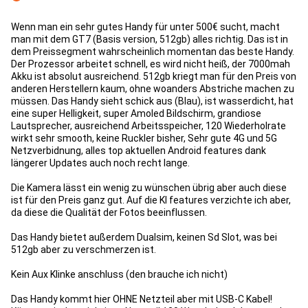
Con
Wenn man ein sehr gutes Handy für unter 500€ sucht, macht
man mit dem GT7 (Basis version, 512gb) alles richtig. Das ist in
dem Preissegment wahrscheinlich momentan das beste Handy.
Der Prozessor arbeitet schnell, es wird nicht heiß, der 7000mah
Akku ist absolut ausreichend. 512gb kriegt man für den Preis von
anderen Herstellern kaum, ohne woanders Abstriche machen zu
müssen. Das Handy sieht schick aus (Blau), ist wasserdicht, hat
eine super Helligkeit, super Amoled Bildschirm, grandiose
Lautsprecher, ausreichend Arbeitsspeicher, 120 Wiederholrate
wirkt sehr smooth, keine Ruckler bisher, Sehr gute 4G und 5G
Netzverbidnung, alles top aktuellen Android features dank
längerer Updates auch noch recht lange.
Die Kamera lässt ein wenig zu wünschen übrig aber auch diese
ist für den Preis ganz gut. Auf die KI features verzichte ich aber,
da diese die Qualität der Fotos beeinflussen.
Das Handy bietet außerdem Dualsim, keinen Sd Slot, was bei
512gb aber zu verschmerzen ist.
Kein Aux Klinke anschluss (den brauche ich nicht)
Das Handy kommt hier OHNE Netzteil aber mit USB-C Kabel!