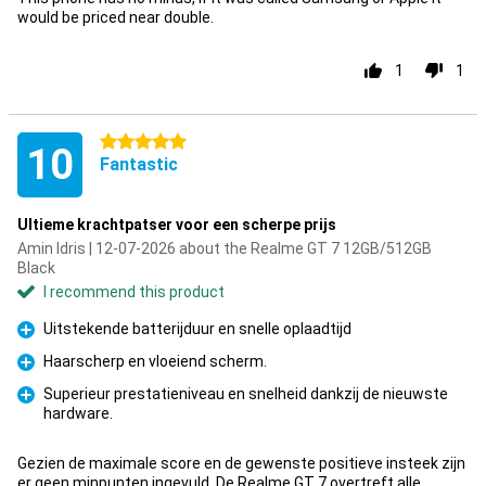
would be priced near double.
1
1
5 stars
10
Fantastic
Ultieme krachtpatser voor een scherpe prijs
Amin Idris | 12-07-2026 about the Realme GT 7 12GB/512GB
Black
I recommend this product
Uitstekende batterijduur en snelle oplaadtijd
Pro
Haarscherp en vloeiend scherm.
Pro
Superieur prestatieniveau en snelheid dankzij de nieuwste
hardware.
Pro
Gezien de maximale score en de gewenste positieve insteek zijn
er geen minpunten ingevuld. De Realme GT 7 overtreft alle