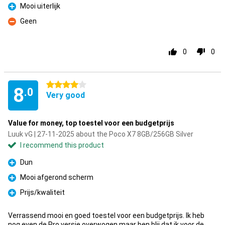
Mooi uiterlijk
Pro
Geen
Con
0
0
4 stars
8
.0
Very good
Value for money, top toestel voor een budgetprijs
Luuk vG | 27-11-2025 about the Poco X7 8GB/256GB Silver
I recommend this product
Dun
Pro
Mooi afgerond scherm
Pro
Prijs/kwaliteit
Pro
Verrassend mooi en goed toestel voor een budgetprijs. Ik heb
nog even de Pro versie overwogen maar ben blij dat ik voor de