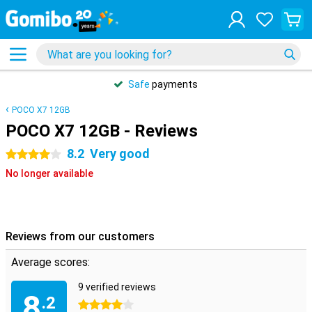
Safe
payments
POCO X7 12GB
POCO X7 12GB - Reviews
8.2
Very good
4 stars
No longer available
Reviews from our customers
Average scores:
9 verified reviews
8
.2
4 stars