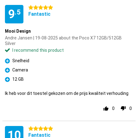
5 stars
9
.5
Fantastic
Mooi Design
Andre Jansen | 19-08-2025 about the Poco X7 12GB/512GB
Silver
I recommend this product
Snelheid
Pro
Camera
Pro
12 GB
Pro
Ik heb voor dit toestel gekozen om de prijs kwaliteit verhouding
0
0
5 stars
10
Fantastic