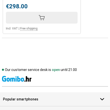
€298.00
Incl. VAT
|
Free shipping
Our customer service desk is
open
until 21.00
S
Popular smartphones