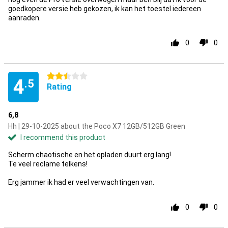
goedkopere versie heb gekozen, ik kan het toestel iedereen
aanraden.
0
0
2.5 stars
4
.5
Rating
6,8
Hh | 29-10-2025 about the Poco X7 12GB/512GB Green
I recommend this product
Scherm chaotische en het opladen duurt erg lang!
Te veel reclame telkens!
Erg jammer ik had er veel verwachtingen van.
0
0