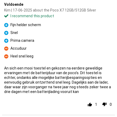
Voldoende
Kim | 17-06-2025 about the Poco X7 12GB/512GB Silver
I recommend this product
Fijn helder scherm
Pro
Snel
Pro
Prima camera
Pro
Accuduur
Con
Heel snel leeg
Con
An sich een mooi toestel en gekozen na eerdere geweldige
ervaringen met de batterijduur van de poco's. Dit toestel is
echter, ondanks alle mogelijke batterijbesparingsopties en
eenvoudig gebruik ontzettend snel leeg. Dagelijks aan de lader,
daar waar zijn voorganger na twee jaar nog steeds zeker twee a
drie dagen met een batterijlading vooruit kan
1
0