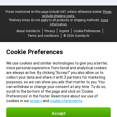
Legal footer
Prices mentioned on this page include VAT unless otherwise stated.
Prices
exclude shipping costs.
*Delivery times do not apply to all products or shipping methods:
more
information.
About Gomibo.hr
Privacy
Imprint
Cookie Preferences
Terms and conditions
© 2026 Gomibo.hr
Cookie Preferences
We use cookies and similar technologies to give you a better,
more personal experience. Functional and analytical cookies
are always active. By clicking “Accept” you also allow us to
collect your data and share it with 3 partners for marketing
purposes, so we can show you ads that matter to you. You
can withdraw or change your consent at any time. To do so,
scroll to the bottom of the page and click on ‘Cookie
Preferences’ in the footer. Read more about our use of
cookies in our
privacy
and
cookie statements
.
Accept