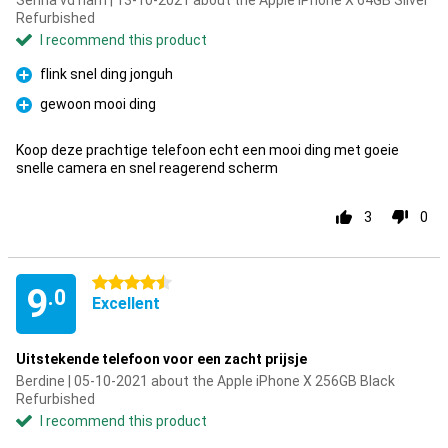
Senna vd ham | 13-10-2021 about the Apple iPhone X 64GB Silver
Refurbished
I recommend this product
flink snel ding jonguh
Pro
gewoon mooi ding
Pro
Koop deze prachtige telefoon echt een mooi ding met goeie
snelle camera en snel reagerend scherm
3
0
4.5 stars
9
.0
Excellent
Uitstekende telefoon voor een zacht prijsje
Berdine | 05-10-2021 about the Apple iPhone X 256GB Black
Refurbished
I recommend this product