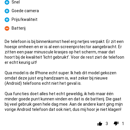
Snel
Pro
Goede camera
Pro
Prijs/kwaliteit
Pro
Batterij
Con
De telefoon is bij binnenkomst heel erg netjes verpakt. Er zit een
hoesje omheen en er is al een screenprotector aangebracht. Er
zitten een paar minuscule krasjes op het scherm, maar dat
hoort bij de kwaliteit ‘licht gebruikt’. Voor de rest ziet de telefoon
er echt keurig uit!
Qua model is de IPhone echt super. Ik heb dit model gekozen
omdat deze juist erg handzaam is, wat zeker bij nieuwe
(Android) telefoons echt niet het geval is.
Qua functies doet alles het echt geweldig, ik heb maar één
minder goede punt kunnen vinden en dat is de batterij. Die gaat
bij veel gebruik geen hele dag mee. Aan de andere kant ging mijn
vorige Android telefoon dat ook niet, dus mij hoor je niet klagen!
3
1