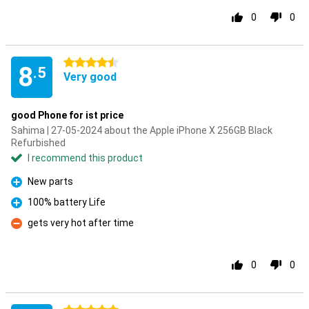
0
0
4.5 stars
8
.5
Very good
good Phone for ist price
Sahima | 27-05-2024 about the Apple iPhone X 256GB Black
Refurbished
I recommend this product
New parts
Pro
100% battery Life
Pro
gets very hot after time
Con
0
0