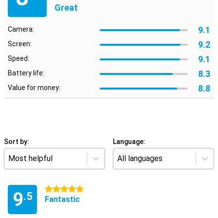
Great
9.1
Camera:
9.2
Screen:
9.1
Speed:
8.3
Battery life:
8.8
Value for money:
Sort by:
Language:
Most helpful
All languages
5 stars
9
.5
Fantastic