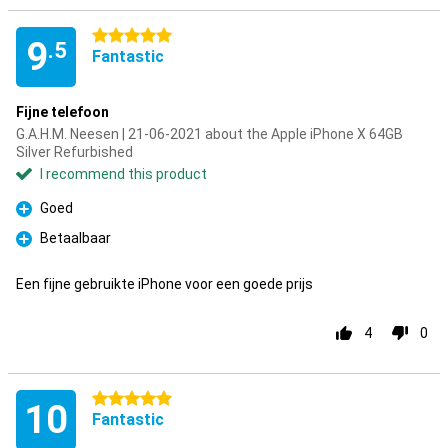
5 stars
9
.5
Fantastic
Fijne telefoon
G.A.H.M. Neesen | 21-06-2021 about the Apple iPhone X 64GB
Silver Refurbished
I recommend this product
Goed
Pro
Betaalbaar
Pro
Een fijne gebruikte iPhone voor een goede prijs
4
0
5 stars
10
Fantastic