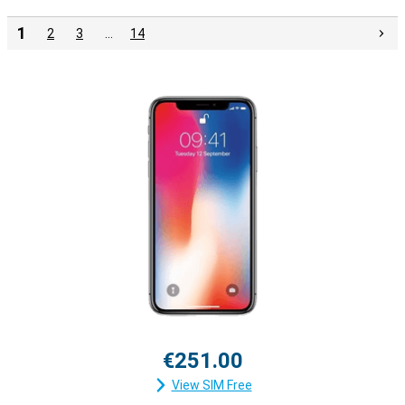
1
2
3
…
14
€251.00
View SIM Free