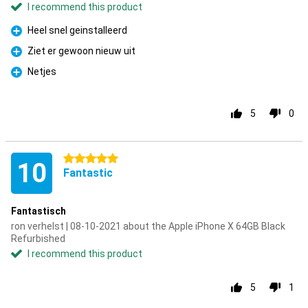
I recommend this product
Heel snel geinstalleerd
Pro
Ziet er gewoon nieuw uit
Pro
Netjes
Pro
5
0
5 stars
10
Fantastic
Fantastisch
ron verhelst | 08-10-2021 about the Apple iPhone X 64GB Black
Refurbished
I recommend this product
5
1