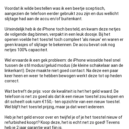
Voordat ik wilde bestellen was ik een beetje sceptisch,
aangezien de telefoon eerder gebruikt zou zijn en dus wellicht
slijtage had aan de accu en/of buitenkant.
Uiteindelijk heb ik de iPhone toch besteld, en kwam deze netjes
de volgende dag binnen, verpakt in een leuk doosje. Bij het
openen voelde het toestel toch compleet ‘als nieuw’ en waren er
geen krasjes of slijtage te bekennen. De accu bevat ook nog
netjes 100% capaciteit.
Wel ervaarde ik een gek probleem: de iPhone wisselde heel snel
tussen de stil modus/geluid modus (de kleine schakelaar aan de
linkerkant). Deze maakte niet goed contact. Na deze een paar
keer heen en weer te hebben bewogen werkt deze tot op heden
correct.
Wat betreft de prijs: voor de kwaliteit is het het geld waard. De
telefoon is net zo goed als dat ik een nieuw toestel zou kopen en
dit scheelt ook ruim €150,- ten opzichte van een nieuw toestel.
Wel blijft het toestel prijzig, maar ja dat weet iedereen.
Heb je het geld ervoor over en twijfel je of je het toestel nieuw of
refurbished koopt? Koop deze, het is echt net zo goed! Tevens
heb je 2 jaar garantie wat fijn is.