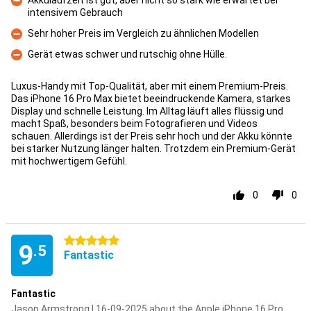
Akkulaufzeit ist gut, aber nicht so stark wie erwartet bei
intensivem Gebrauch
Con
Sehr hoher Preis im Vergleich zu ähnlichen Modellen
Con
Gerät etwas schwer und rutschig ohne Hülle.
Con
Luxus-Handy mit Top-Qualität, aber mit einem Premium-Preis.
Das iPhone 16 Pro Max bietet beeindruckende Kamera, starkes
Display und schnelle Leistung. Im Alltag läuft alles flüssig und
macht Spaß, besonders beim Fotografieren und Videos
schauen. Allerdings ist der Preis sehr hoch und der Akku könnte
bei starker Nutzung länger halten. Trotzdem ein Premium-Gerät
mit hochwertigem Gefühl.
0
0
5 stars
9
.5
Fantastic
Fantastic
Jason Armstrong | 16-09-2025 about the Apple iPhone 16 Pro