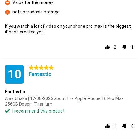
Value for the money
Con
not upgradable storage
Con
if you watch a lot of video on your phone pro max is the biggest
iPhone created yet
2
1
5 stars
10
Fantastic
Fantastic
Alae Chaka | 17-08-2025 about the Apple iPhone 16 Pro Max
256GB Desert Titanium
I recommend this product
1
0