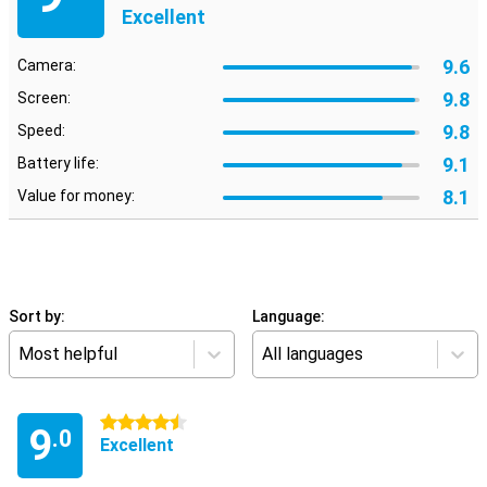
Excellent
9.6
Camera:
9.8
Screen:
9.8
Speed:
9.1
Battery life:
8.1
Value for money:
Sort by:
Language:
Most helpful
All languages
4.5 stars
9
.0
Excellent