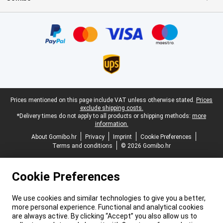
Certificates, payment methods, delivery service partners
Legal footer
Prices mentioned on this page include VAT unless otherwise stated.
Prices
exclude shipping costs.
*Delivery times do not apply to all products or shipping methods:
more
information.
About Gomibo.hr
Privacy
Imprint
Cookie Preferences
Terms and conditions
© 2026 Gomibo.hr
Cookie Preferences
We use cookies and similar technologies to give you a better,
more personal experience. Functional and analytical cookies
are always active. By clicking “Accept” you also allow us to